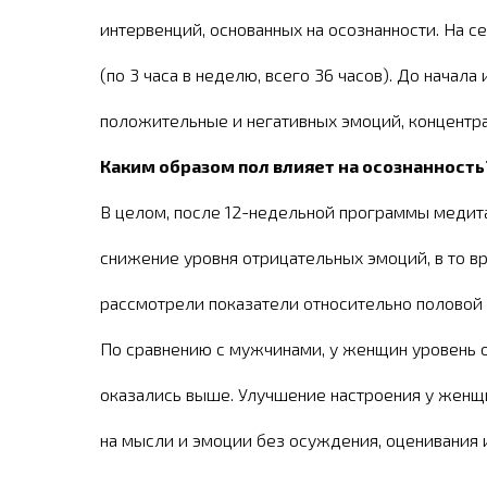
интервенций, основанных на осознанности. На 
(по 3 часа в неделю, всего 36 часов). До нача
положительные и негативных эмоций, концентра
Каким образом пол влияет на осознанность
В целом, после 12-недельной программы медита
снижение уровня отрицательных эмоций, в то в
рассмотрели показатели относительно половой
По сравнению с мужчинами, у женщин уровень о
оказались выше. Улучшение настроения у женщ
на мысли и эмоции без осуждения, оценивания и
отношению к себе, меньшая склонность к само