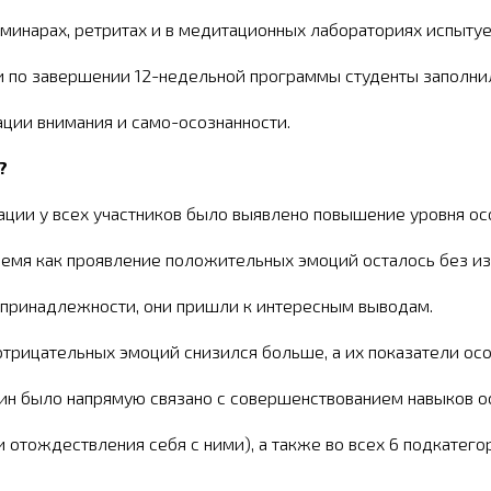
семинарах, ретритах и в медитационных лабораториях испыт
ла и по завершении 12-недельной программы студенты заполни
ции внимания и само-осознанности.
?
ции у всех участников было выявлено повышение уровня осо
ремя как проявление положительных эмоций осталось без из
 принадлежности, они пришли к интересным выводам.
трицательных эмоций снизился больше, а их показатели осо
ин было напрямую связано с совершенствованием навыков о
 отождествления себя с ними), а также во всех 6 подкатег
-осуждению и отождествлению себя со своими эмоциями).