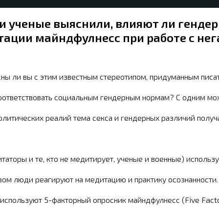
и ученые выяснили, влияют ли гендер
ации майндфулнесс при работе с не
ны ли вы с этим известным стереотипом, придуманным писа
соответствовать социальным гендерным нормам? С одним мож
олитических реалий тема секса и гендерных различий получ
таторы и те, кто не медитирует, ученые и военные) использ
азом люди реагируют на медитацию и практику осознанност
используют 5-факторный опросник майндфулнесс (Five Factor