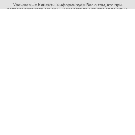
Уважаемые Клиенты, информируем Вас о том, что при
запросе возврата денежных средств при отказе от покупки,
возврат производится исключительно на ту же банковскую
карту, с которой была произведена оплата.
©2025 Сергей Болсун, медицинский психолог. Любое
использование либо копирование материалов сайта,
элементов дизайна и оформления допускается лишь с
разрешения правообладателя и только со ссылкой на
источник:
www.bolsun.ru
© 2025 Сергей Болсун