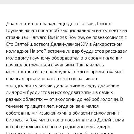
Два десятка лет назад, еще до того, как Дэниел
Гоулман начал писать об эмоциональном интеллекте на
страницах Harvard Business Review, он познакомился с
Его Святейшеством Далай-ламой XIV в Амхерстском
колледже.На этой встрече лидер буддистов рассказал
молодому научному обозревателю о своем желании
почаще встречаться с учеными. Так началась
многолетняя и тесная дружба: долгое время Гоулман
помогал организовать то, что он называет
«продолжительными диалогами» между духовным
лидером буддистов и исследователями в самых
разных областях — от экологии до нейробиологии. В
течение тридцати лет, когда он занимался
собственными изысканиями в области психологии и
бизнеса, у Гоулмана сложилось мнение о Далай-ламе
как об исключительно нетрадиционном лидере.
Поэтому легко догадаться, как ему было приятно,